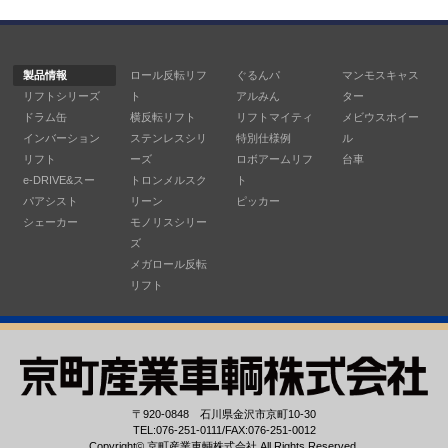
製品情報
ロール反転リフ
ぐるんパ
マンモスキャス
リフトシリーズ
ト
アルみん
ター
ドラム缶
横反転リフト
リフトマイティ
メビウスホイー
インバーション
ステンレスシリ
特別仕様例
ル
リフト
ーズ
ロボアームリフ
台車
e-DRIVE&スー
トロンメルスク
ト
パアシスト
リーン
ピッカー
シェーカー
モノリスシリー
ズ
メガロール反転
リフト
〒920-0848 石川県金沢市京町10-30
TEL:076-251-0111/FAX:076-251-0012
Copyright©
京町産業車輌株式会社
All Rights Reserved.