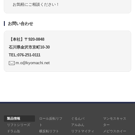
お気軽にご相談ください！
お問い合わせ
【本社】〒920-0848
石川県金沢市京町10-30
TEL:076-251-0111
m.o@kyomachi.net
製品情報
ロール反転リフ
ぐるんパ
マンモスキャス
リフトシリーズ
ト
アルみん
ター
ドラム缶
横反転リフト
リフトマイティ
メビウスホイー